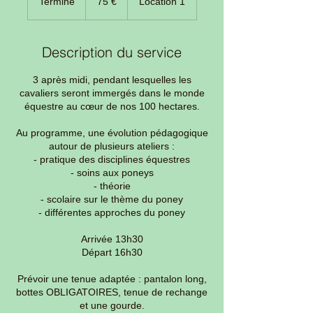
Terminé
T
75 €
Location 1
e
r
m
Description du service
i
n
3 après midi, pendant lesquelles les
é
cavaliers seront immergés dans le monde
équestre au cœur de nos 100 hectares.
Au programme, une évolution pédagogique
autour de plusieurs ateliers :
- pratique des disciplines équestres
- soins aux poneys
- théorie
- scolaire sur le thème du poney
- différentes approches du poney
Arrivée 13h30
Départ 16h30
Prévoir une tenue adaptée : pantalon long,
bottes OBLIGATOIRES, tenue de rechange