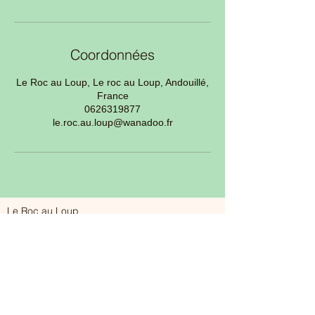
Coordonnées
Le Roc au Loup, Le roc au Loup, Andouillé,
France
0626319877
le.roc.au.loup@wanadoo.fr
Le Roc au Loup
53240 Andouillé
le.roc.au.loup@wanadoo.fr
06.26.31.98.77